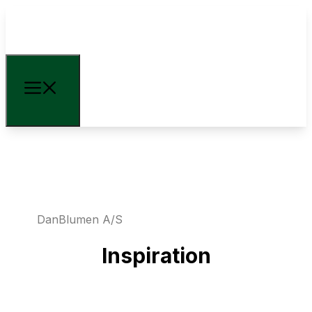
DanBlumen A/S
Inspiration
+45 66 18 59 00
mail@danblumen.com